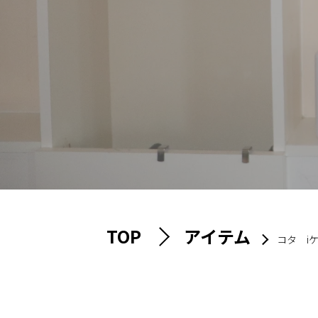
TOP
アイテム
コタ i