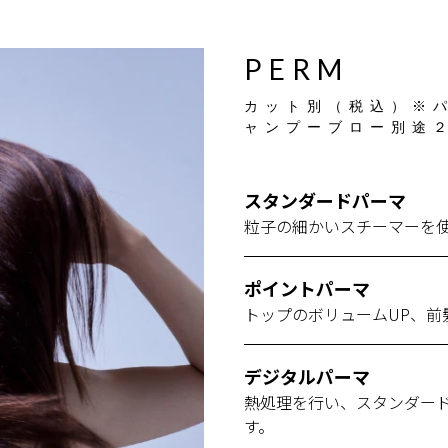
P
E
R
M
カット別（税込）※
ャンプーブロー別途
スタンダードパーマ
粒子の細かいスチーマーを
ポイントパーマ
トップのボリュームUP、前
デジタルパーマ
熱処理を行い、スタンダー
す。