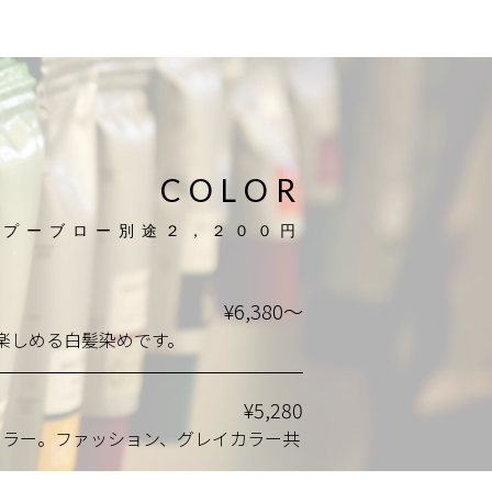
C
O
L
O
R
ンプーブロー別途２，２００円
¥6,380～
楽しめる白髪染めです。
¥5,280
カラー。ファッション、グレイカラー共