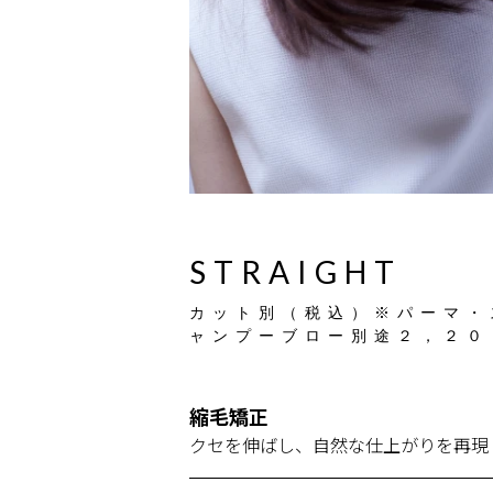
S
T
R
A
I
G
H
T
カット別（税込）※パーマ・
ャンプーブロー別途２，２０
縮毛矯正
クセを伸ばし、自然な仕上がりを再現