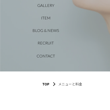
GALLERY
ITEM
BLOG & NEWS
RECRUIT
CONTACT
TOP
メニューと料金