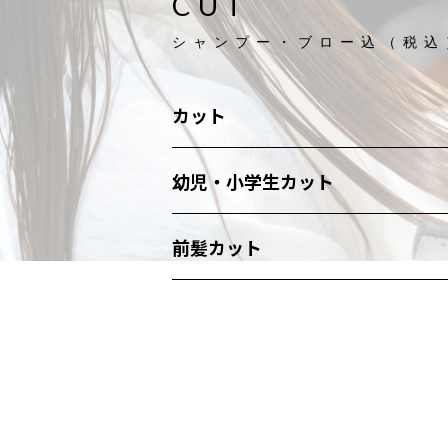
C
U
T
シャンプー・ブロー込（税込
カット
幼児・小学生カット
前髪カット