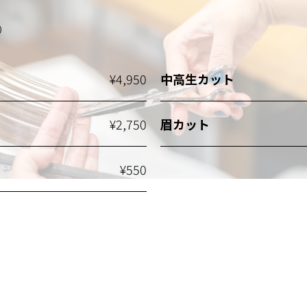
）
¥4,950
中高生カット
¥2,750
眉カット
¥550