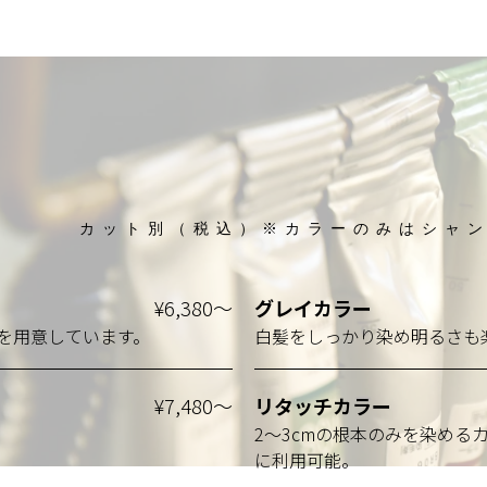
カット別（税込）※カラーのみはシャ
¥6,380～
グレイカラー
を用意しています。
白髪をしっかり染め明るさも
¥7,480～
リタッチカラー
2〜3cmの根本のみを染める
に利用可能。