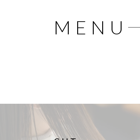
M
E
N
U