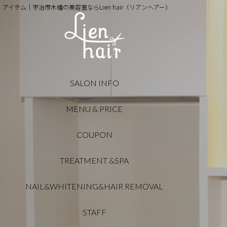
アイテム｜宇治市木幡の美容室ならLien hair（リアンヘアー）
SALON INFO
MENU & PRICE
COUPON
TREATMENT &SPA
NAIL&WHITENING&HAIR REMOVAL
STAFF