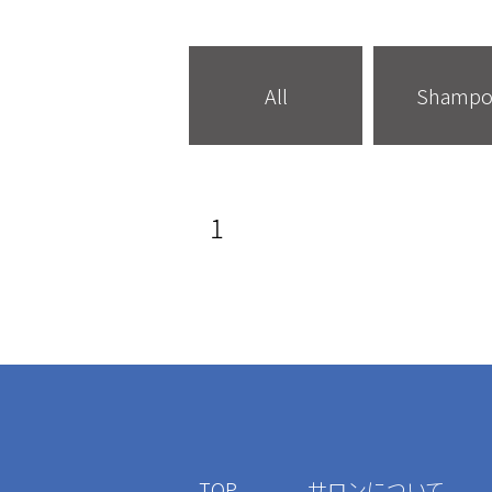
All
Shamp
1
TOP
サロンについて