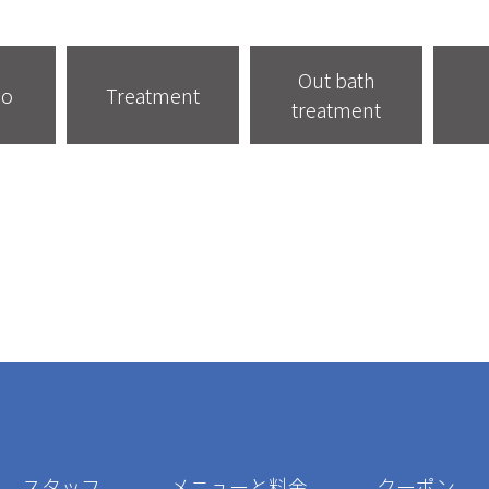
Out bath
oo
Treatment
treatment
スタッフ
メニューと料金
クーポン