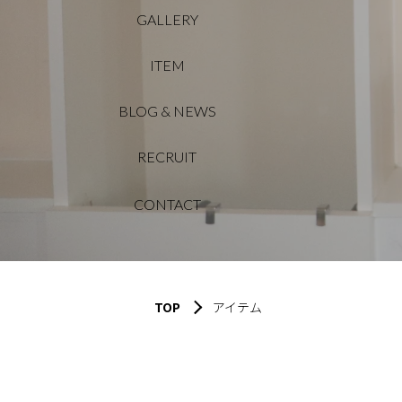
GALLERY
ITEM
BLOG & NEWS
RECRUIT
CONTACT
TOP
アイテム