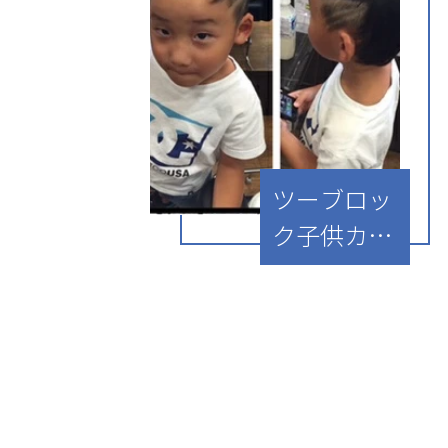
ツーブロッ
ク子供カッ
ト