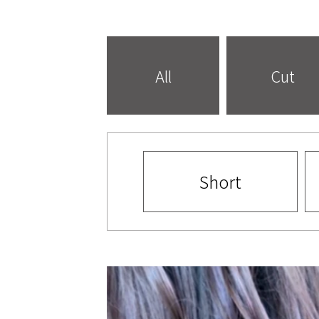
All
Cut
Short