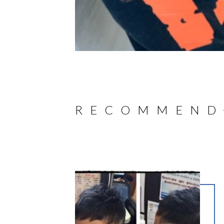
R
E
C
O
M
M
E
N
D